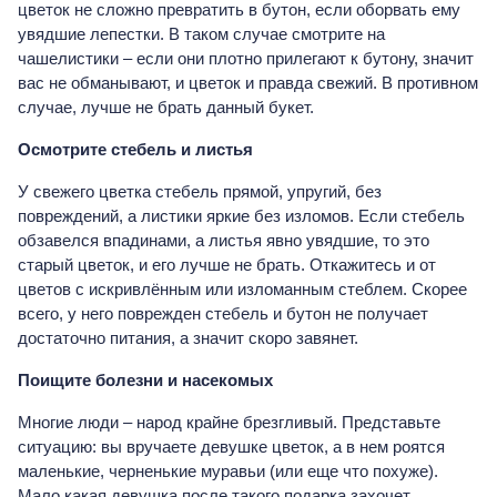
цветок не сложно превратить в бутон, если оборвать ему
увядшие лепестки. В таком случае смотрите на
чашелистики – если они плотно прилегают к бутону, значит
вас не обманывают, и цветок и правда свежий. В противном
случае, лучше не брать данный букет.
Осмотрите стебель и листья
У свежего цветка стебель прямой, упругий, без
повреждений, а листики яркие без изломов. Если стебель
обзавелся впадинами, а листья явно увядшие, то это
старый цветок, и его лучше не брать. Откажитесь и от
цветов с искривлённым или изломанным стеблем. Скорее
всего, у него поврежден стебель и бутон не получает
достаточно питания, а значит скоро завянет.
Поищите болезни и насекомых
Многие люди – народ крайне брезгливый. Представьте
ситуацию: вы вручаете девушке цветок, а в нем роятся
маленькие, черненькие муравьи (или еще что похуже).
Мало какая девушка после такого подарка захочет