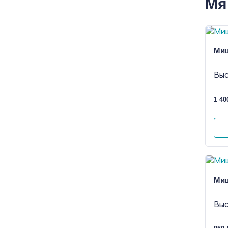
Мя
Миш
Выс
1 40
Миш
Выс