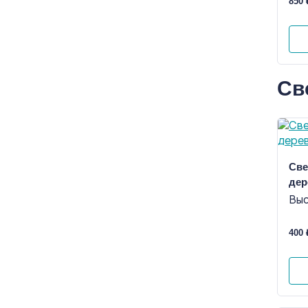
850 
Св
Све
дер
Выс
400 