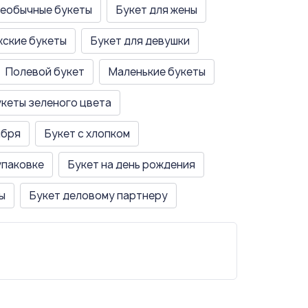
еобычные букеты
Букет для жены
ские букеты
Букет для девушки
Полевой букет
Маленькие букеты
кеты зеленого цвета
ября
Букет с хлопком
упаковке
Букет на день рождения
ы
Букет деловому партнеру