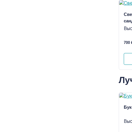
Све
сан
Выс
700 
Лу
Бук
Выс