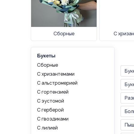
Сборные
С хриза
Букеты
Сборные
Бук
С хризантемами
С альстромерией
Бук
С гортензией
Раз
С эустомой
С герберой
Бол
С гвоздиками
Пыш
С лилией