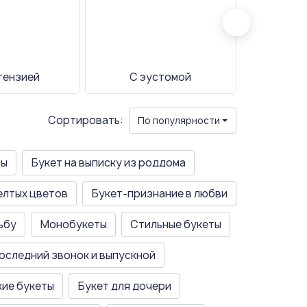
тензией
С эустомой
С г
Сортировать:
По популярности
ты
Букет на выписку из роддома
елтых цветов
Букет-признание в любви
ьбу
Монобукеты
Стильные букеты
последний звонок и выпускной
ие букеты
Букет для дочери