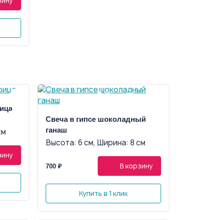
зину
рица
Свеча в гипсе шоколадный
ганаш
см
Высота: 6 см, Ширина: 8 см
зину
В корзину
700 ₽
Купить в 1 клик