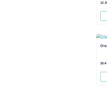
12 2
Отк
50 ₽