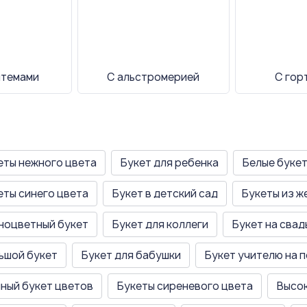
нтемами
С альстромерией
С гор
еты нежного цвета
Букет для ребенка
Белые буке
еты синего цвета
Букет в детский сад
Букеты из ж
ноцветный букет
Букет для коллеги
Букет на свад
ьшой букет
Букет для бабушки
Букет учителю на 
ный букет цветов
Букеты сиреневого цвета
Высок