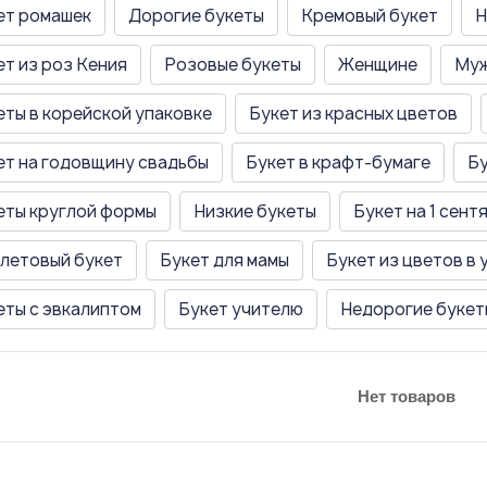
ет ромашек
Дорогие букеты
Кремовый букет
Н
ет из роз Кения
Розовые букеты
Женщине
Муж
еты в корейской упаковке
Букет из красных цветов
ет на годовщину свадьбы
Букет в крафт-бумаге
Бу
еты круглой формы
Низкие букеты
Букет на 1 сент
летовый букет
Букет для мамы
Букет из цветов в 
еты с эвкалиптом
Букет учителю
Недорогие букет
Нет товаров