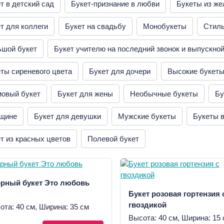
т в детский сад
Букет-признание в любви
Букеты из же
т для коллеги
Букет на свадьбу
Монобукеты
Стил
ьшой букет
Букет учителю на последний звонок и выпускно
ты сиреневого цвета
Букет для дочери
Высокие букет
мовый букет
Букет для жены
Необычные букеты
Бу
щине
Букет для девушки
Мужские букеты
Букеты в
т из красных цветов
Полевой букет
рный букет Это любовь
Букет розовая гортензия 
гвоздикой
ота: 40 см, Ширина: 35 см
Высота: 40 см, Ширина: 15 