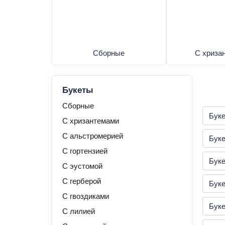
Сборные
С хриза
Букеты
Сборные
Буке
С хризантемами
С альстромерией
Бук
С гортензией
Бук
С эустомой
С герберой
Буке
С гвоздиками
Буке
С лилией