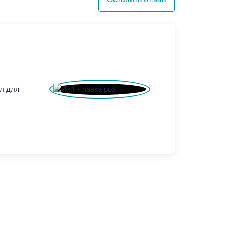
л для