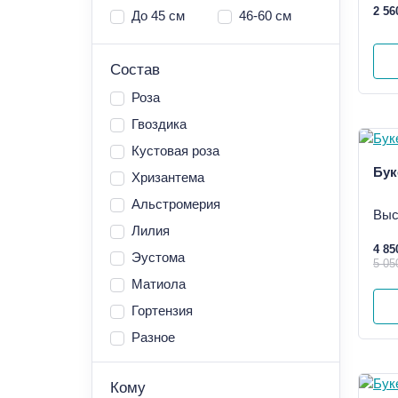
2 56
До 45 см
46-60 см
Состав
Роза
Гвоздика
Кустовая роза
Бук
Хризантема
Альстромерия
Выс
Лилия
4 85
Эустома
5 05
Матиола
Гортензия
Разное
Кому