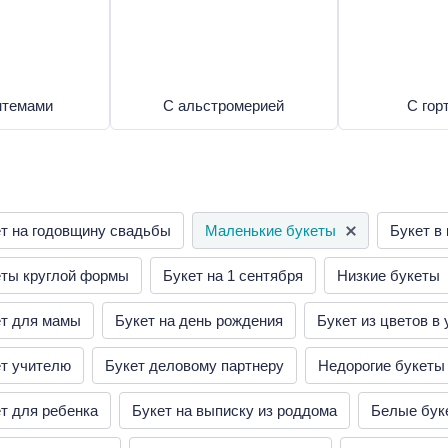
нтемами
С альстромерией
С гор
т на годовщину свадьбы
Маленькие букеты
Букет в
еты круглой формы
Букет на 1 сентября
Низкие букеты
ет для мамы
Букет на день рождения
Букет из цветов в 
т учителю
Букет деловому партнеру
Недорогие букеты
т для ребенка
Букет на выписку из роддома
Белые бук