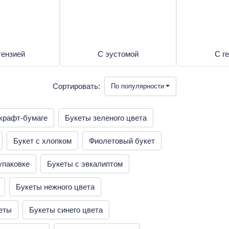
тензией
С эустомой
С г
Сортировать:
По популярности
 крафт-бумаге
Букеты зеленого цвета
Букет с хлопком
Фиолетовый букет
упаковке
Букеты с эвкалиптом
Букеты нежного цвета
еты
Букеты синего цвета