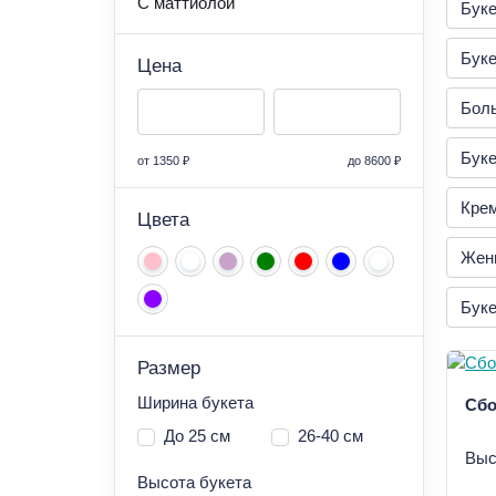
С маттиолой
Буке
Буке
Цена
Бол
Буке
от
1350 ₽
до
8600 ₽
Кре
Цвета
Жен
Буке
Размер
Ширина букета
Сбо
До 25 см
26-40 см
Выс
Высота букета