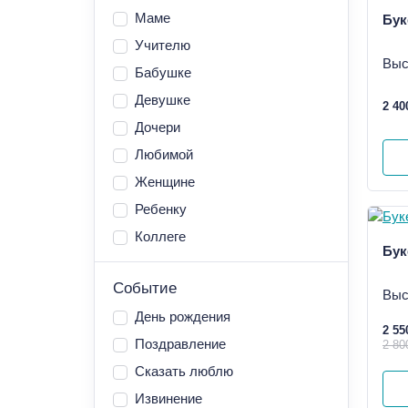
Маме
Бук
Учителю
Выс
Бабушке
Девушке
2 40
Дочери
Любимой
Женщине
Ребенку
Коллеге
Бук
Событие
Выс
День рождения
2 55
Поздравление
2 80
Сказать люблю
Извинение