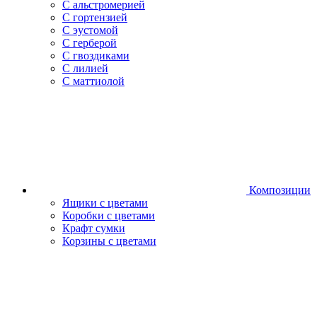
С альстромерией
С гортензией
С эустомой
С герберой
С гвоздиками
С лилией
С маттиолой
Композиции
Ящики с цветами
Коробки с цветами
Крафт сумки
Корзины с цветами