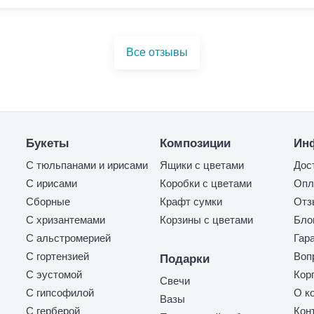
Все отзывы
Букеты
Композиции
Ин
С тюльпанами и ирисами
Ящики с цветами
Дос
С ирисами
Коробки с цветами
Опл
Сборные
Крафт сумки
Отз
С хризантемами
Корзины с цветами
Бло
С альстромерией
Гар
С гортензией
Воп
Подарки
С эустомой
Кор
Свечи
С гипсофилой
О к
Вазы
С герберой
Кон