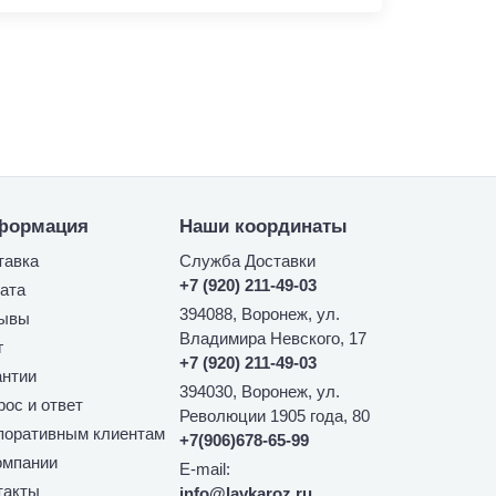
формация
Наши координаты
тавка
Служба Доставки
+7 (920) 211-49-03
ата
394088, Воронеж, ул.
ывы
Владимира Невского, 17
г
+7 (920) 211-49-03
антии
394030, Воронеж, ул.
рос и ответ
Революции 1905 года, 80
поративным клиентам
+7(906)678-65-99
омпании
E-mail:
такты
info@lavkaroz.ru