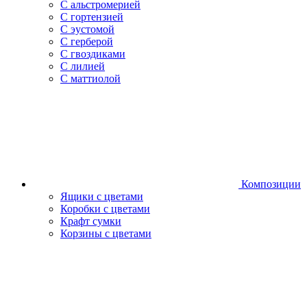
С альстромерией
С гортензией
С эустомой
С герберой
С гвоздиками
С лилией
С маттиолой
Композиции
Ящики с цветами
Коробки с цветами
Крафт сумки
Корзины с цветами