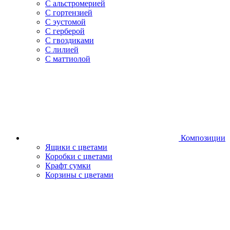
С альстромерией
С гортензией
С эустомой
С герберой
С гвоздиками
С лилией
С маттиолой
Композиции
Ящики с цветами
Коробки с цветами
Крафт сумки
Корзины с цветами