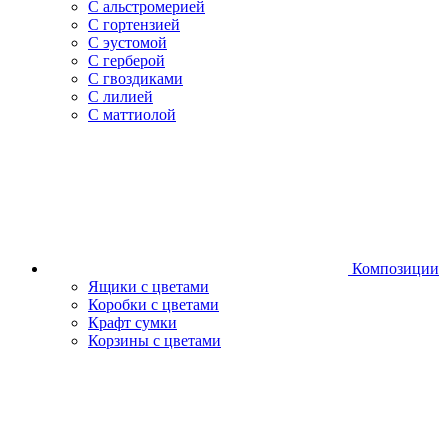
С альстромерией
С гортензией
С эустомой
С герберой
С гвоздиками
С лилией
С маттиолой
Композиции
Ящики с цветами
Коробки с цветами
Крафт сумки
Корзины с цветами