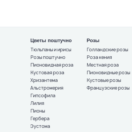
Цветы поштучно
Розы
Тюльпаны и ирисы
Голландские розы
Розы поштучно
Роза кения
Пионовидная роза
Местная роза
Кустовая роза
Пионовидные розы
Хризантема
Кустовые розы
Альстромерия
Французские розы
Гипсофила
Лилия
Пионы
Гербера
Эустома