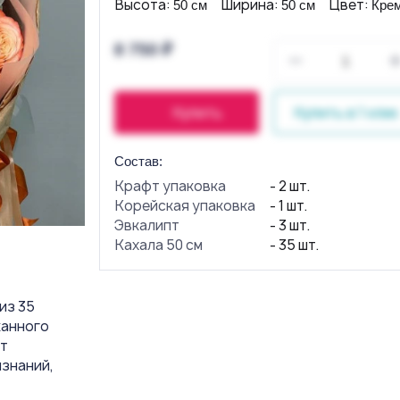
Высота:
Ширина:
Цвет:
50 см
50 см
Кре
8 750 ₽
Купить
Купить в 1 клик
Состав:
Крафт упаковка
- 2 шт.
Корейская упаковка
- 1 шт.
Эвкалипт
- 3 шт.
Кахала 50 см
- 35 шт.
из 35
канного
ют
изнаний,