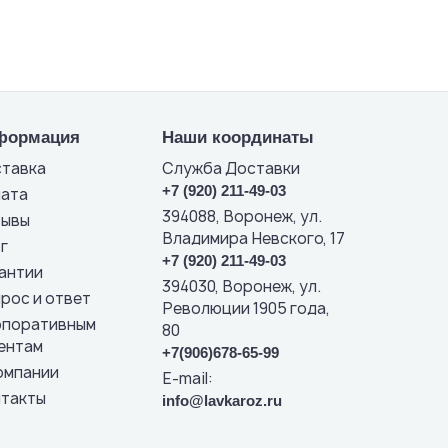
формация
Наши координаты
тавка
Служба Доставки
+7 (920) 211-49-03
ата
394088, Воронеж, ул.
зывы
Владимира Невского, 17
г
+7 (920) 211-49-03
антии
394030, Воронеж, ул.
рос и ответ
Революции 1905 года,
поративным
80
ентам
+7(906)678-65-99
омпании
E-mail:
такты
info@lavkaroz.ru