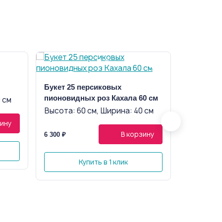
Букет 25 персиковых
пионовидных роз Кахала 60 см
Букет 51
 см
пионовид
Высота: 60 см, Ширина: 40 см
упаковке 
Высота: 
зину
В корзину
6 300 ₽
11 010 ₽
Купить в 1 клик