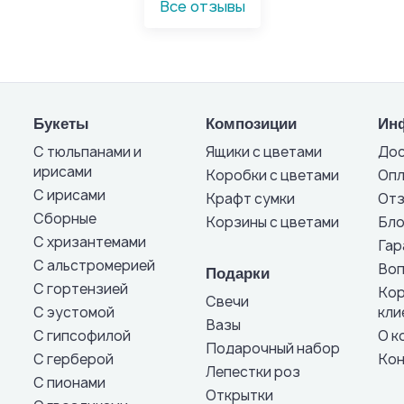
Все отзывы
Букеты
Композиции
Ин
С тюльпанами и
Ящики с цветами
Дос
ирисами
Коробки с цветами
Опл
С ирисами
Крафт сумки
От
Сборные
Корзины с цветами
Бло
С хризантемами
Гар
С альстромерией
Воп
Подарки
С гортензией
Кор
Свечи
С эустомой
кли
Вазы
С гипсофилой
О к
Подарочный набор
С герберой
Кон
Лепестки роз
С пионами
Открытки