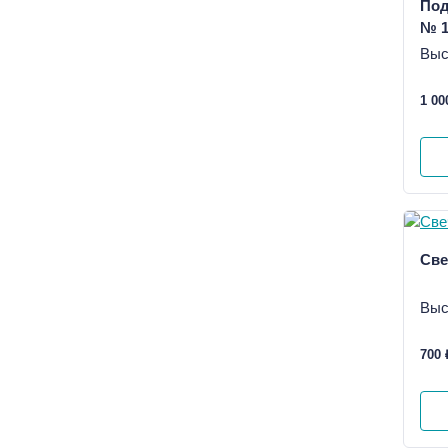
Под
№ 
Выс
1 00
Све
Выс
700 