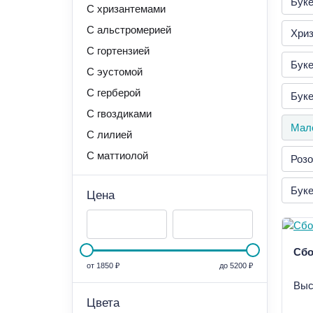
Буке
С хризантемами
С альстромерией
Хриз
С гортензией
Буке
С эустомой
С герберой
Буке
С гвоздиками
Мал
С лилией
С маттиолой
Розо
Буке
Цена
Сбо
от
1850 ₽
до
5200 ₽
Выс
Цвета