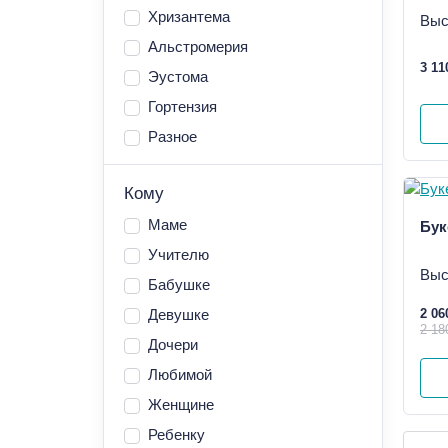
Хризантема
Выс
Альстромерия
3 11
Эустома
Гортензия
Разное
Кому
Маме
Бук
Учителю
Выс
Бабушке
Девушке
2 06
2 18
Дочери
Любимой
Женщине
Ребенку