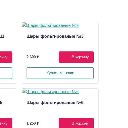
11
Шары фольгированые №3
зину
2 600 ₽
В корзину
Купить в 1 клик
5
Шары фольгированые №6
зину
1 250 ₽
В корзину