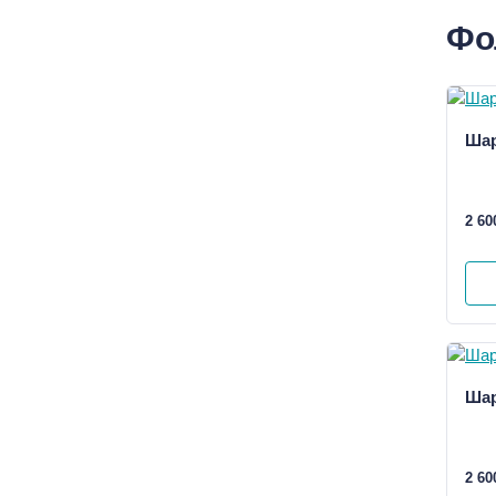
Фо
Ша
2 60
Ша
2 60