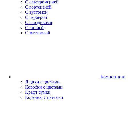
С альстромерией
С гортензией
С эустомой
С герберой
С гвоздиками
С лилией
С маттиолой
Композиции
Ящики с цветами
Коробки с цветами
Крафт сумки
Корзины с цветами