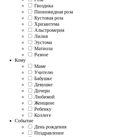
Гвоздика
Пионовидная роза
Кустовая роза
Хризантема
Альстромерия
Лилия
Эустома
Матиола
Разное
Кому
Маме
Учителю
Бабушке
Девушке
Дочери
Любимой
Женщине
Ребенку
Коллеге
Событие
День рождения
Поздравление