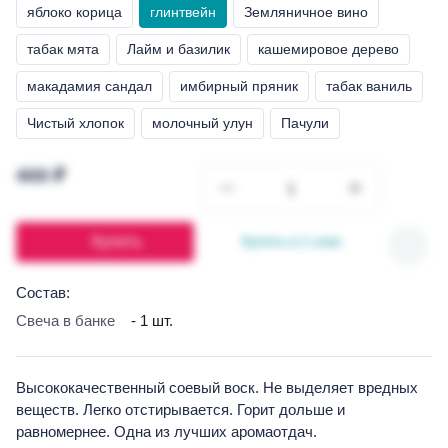
яблоко корица
глинтвейн
Земляничное вино
табак мята
Лайм и базилик
кашемировое дерево
макадамия сандал
имбирный пряник
табак ваниль
Чистый хлопок
молочный улун
Пачули
400 ₽
Купить
Купить в 1 клик
Состав:
Свеча в банке
- 1 шт.
Высококачественный соевый воск. Не выделяет вредных
веществ. Легко отстирывается. Горит дольше и
равномернее. Одна из лучших аромаотдач.