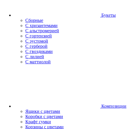
Букеты
Сборные
С хризантемами
С альстромерией
С гортензией
С эустомой
С герберой
С гвоздиками
С лилией
С маттиолой
Композиции
Ящики с цветами
Коробки с цветами
Крафт сумки
Корзины с цветами