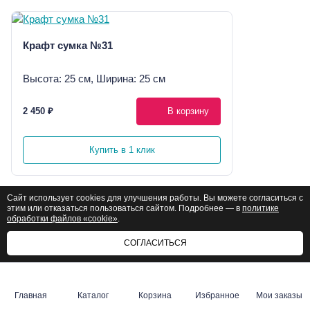
Крафт сумка №31
Высота: 25 см, Ширина: 25 см
2 450 ₽
В корзину
Купить в 1 клик
Сайт использует cookies для улучшения работы. Вы можете согласиться с
этим или отказаться пользоваться сайтом. Подробнее — в
политике
обработки файлов «cookie»
.
Букет Лето с тобой
СОГЛАСИТЬСЯ
Высота: 50 см, Ширина: 35 см
3 550 ₽
В корзину
3 700 ₽
Главная
Каталог
Корзина
Избранное
Мои заказы