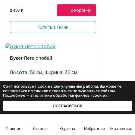
В корзину
2 450 ₽
Купить в 1 клик
Букет Лето с тобой
Высота: 50 см, Ширина: 35 см
3 550 ₽
Сайт использует cookies для улучшения работы. Вы можете
В корзину
3 700 ₽
согласиться с этим или отказаться пользоваться сайтом.
Подробнее — в
политике обработки файлов «cookie»
.
Купить в 1 клик
СОГЛАСИТЬСЯ
Главная
Каталог
Корзина
Избранное
Мои заказы
Корзина с цветами №29