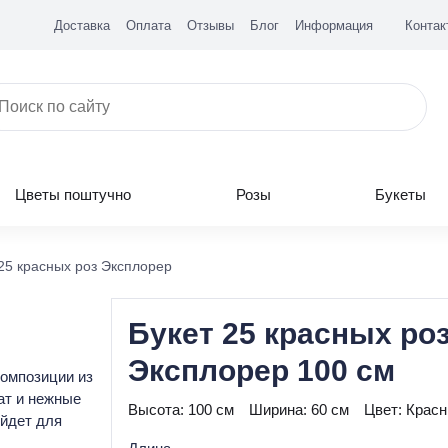
Доставка
Оплата
Отзывы
Блог
Информация
Контак
Цветы поштучно
Розы
Букеты
25 красных роз Эксплорер
Букет 25 красных ро
Эксплорер 100 см
композиции из
ат и нежные
Высота:
100 см
Ширина:
60 см
Цвет:
Крас
ойдет для