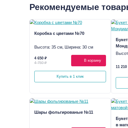
Рекомендуемые това
Коробка с цветами №70
Букет
Монди
Высота: 35 см, Ширина: 30 см
Высот
4 650 ₽
В корзину
4 750 ₽
11 210
Купить в 1 клик
Шары фольгированые №11
Букет
в мат