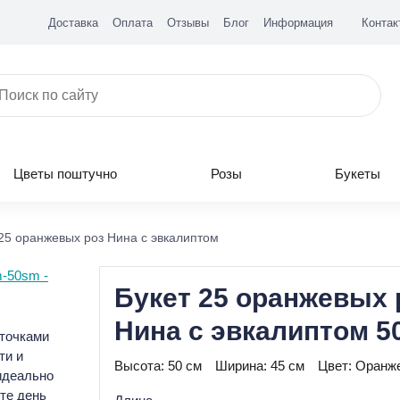
Доставка
Оплата
Отзывы
Блог
Информация
Контак
Цветы поштучно
Розы
Букеты
 25 оранжевых роз Нина с эвкалиптом
Букет 25 оранжевых 
Нина с эвкалиптом 5
еточками
ти и
Высота:
50 см
Ширина:
45 см
Цвет:
Оранж
идеально
те день