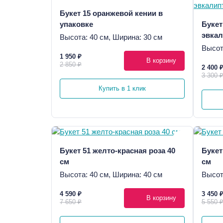
Букет 15 оранжевой кении в
упаковке
Букет
эвкал
Высота: 40 см, Ширина: 30 см
Высот
1 950 ₽
В корзину
2 850 ₽
2 400 
3 300 
Купить в 1 клик
Букет 51 желто-красная роза 40
Букет
см
см
Высота: 40 см, Ширина: 40 см
Высот
4 590 ₽
3 450 
В корзину
7 650 ₽
5 550 