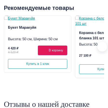
Рекомендуемые товары
Букет Маракуйя
Корзина с бело
бланка 101 шт
Высота: 50 см, Ширина: 50 см
Высота: 50 см, Ш
4 420 ₽
В корзину
4 520 ₽
27 100 ₽
Купить в 1 клик
Купить 
Отзывы о нашей доставке