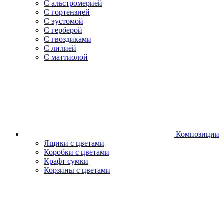
С альстромерией
С гортензией
С эустомой
С герберой
С гвоздиками
С лилией
С маттиолой
Композиции
Ящики с цветами
Коробки с цветами
Крафт сумки
Корзины с цветами