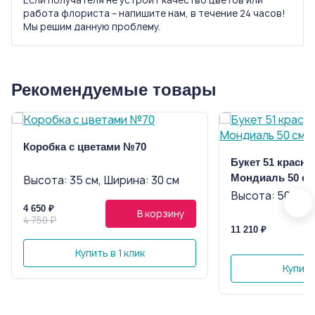
Если получателя не устроит качество цветов или
работа флориста – напишите нам, в течение 24 часов!
Мы решим данную проблему.
Рекомендуемые товары
Коробка с цветами №70
Букет 51 красна
Мондиаль 50 см
Высота: 35 см, Ширина: 30 см
Высота: 50 см, 
4 650 ₽
В корзину
4 750 ₽
11 210 ₽
Купить в 1 клик
Купить 