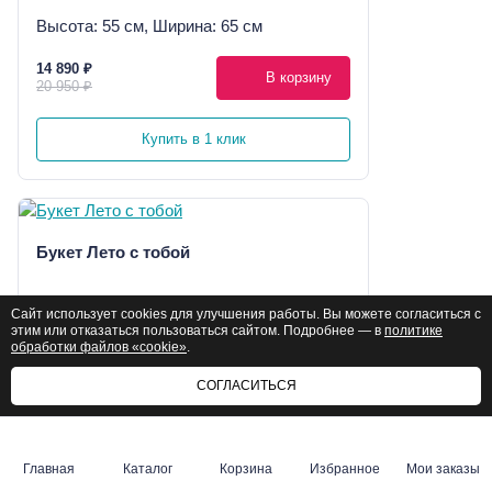
Высота: 55 см, Ширина: 65 см
14 890 ₽
В корзину
20 950 ₽
Купить в 1 клик
Букет Лето с тобой
Высота: 50 см, Ширина: 35 см
Сайт использует cookies для улучшения работы. Вы можете согласиться с
этим или отказаться пользоваться сайтом. Подробнее — в
политике
обработки файлов «cookie»
3 550 ₽
.
В корзину
3 700 ₽
СОГЛАСИТЬСЯ
Купить в 1 клик
Главная
Каталог
Корзина
Избранное
Мои заказы