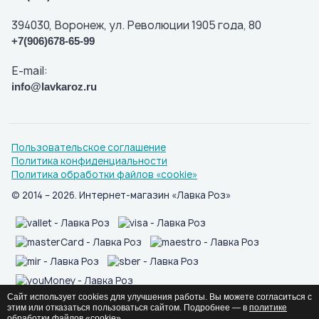
394030, Воронеж, ул. Революции 1905 года, 80
+7(906)678-65-99
E-mail:
info@lavkaroz.ru
Пользовательское соглашение
Политика конфиденциальности
Политика обработки файлов «cookie»
© 2014 – 2026. Интернет-магазин «Лавка Роз»
Сайт использует cookies для улучшения работы. Вы можете согласиться с
Мы в социальных сетях:
этим или отказаться пользоваться сайтом. Подробнее — в
политике
обработки файлов «cookie»
.