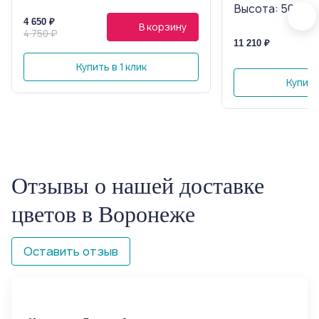
Высота: 50 см, 
4 650 ₽
В корзину
4 750 ₽
11 210 ₽
Купить в 1 клик
Купить 
Отзывы о нашей доставке
цветов в Воронеже
Оставить отзыв