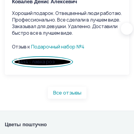
Ковалев Денис Алексевич
Ко
Хороший подарок. Отвецвенный люди работаю.
Хо
Профессионально. Все сделали в лучшем виде.
Пр
Заказывал для девушки. Удаленно. Доставили
За
быстро все в лучшем виде.
быс
Отзыв к
Подарочный набор №4
От
Все отзывы
Цветы поштучно