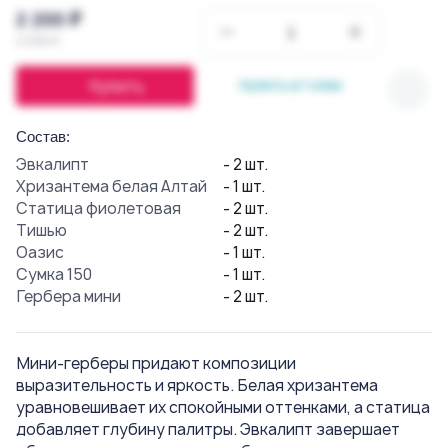
2 200 ₽
2 250 ₽
Купить
Купить в 1 клик
Состав:
Эвкалипт
- 2 шт.
Хризантема белая Алтай
- 1 шт.
Статица фиолетовая
- 2 шт.
Тишью
- 2 шт.
Оазис
- 1 шт.
Сумка 150
- 1 шт.
Гербера мини
- 2 шт.
Мини-герберы придают композиции
выразительность и яркость. Белая хризантема
уравновешивает их спокойными оттенками, а статица
добавляет глубину палитры. Эвкалипт завершает