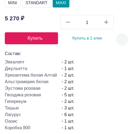
MINI
STANDART
MAXI
5 270 ₽
Купить
Купить в 1 клик
Состав:
Эвкалипт
- 2 шт.
Джульетта
- 1 шт.
Хризантема белая Алтай
- 2 шт.
Альстромерия белая
- 2 шт.
Эустома розовая
- 2 шт.
Гвоздика розовая
- 5 шт.
Гиперекум
- 2 шт.
Тишью
- 3 шт.
Лагурус
- 6 шт.
Оазис
- 1 шт.
Коробка 800
- 1 шт.