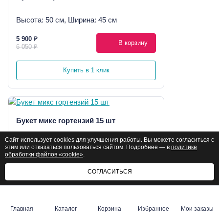
Высота: 50 см, Ширина: 45 см
5 900 ₽
В корзину
6 050 ₽
Купить в 1 клик
Букет микс гортензий 15 шт
Сайт использует cookies для улучшения работы. Вы можете согласиться с
Высота: 60 см, Ширина: 65 см
этим или отказаться пользоваться сайтом. Подробнее — в
политике
обработки файлов «cookie»
.
9 000 ₽
В корзину
12 000 ₽
СОГЛАСИТЬСЯ
Купить в 1 клик
Главная
Каталог
Корзина
Избранное
Мои заказы