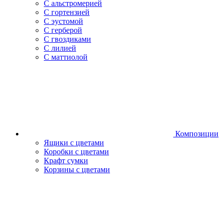
С альстромерией
С гортензией
С эустомой
С герберой
С гвоздиками
С лилией
С маттиолой
Композиции
Ящики с цветами
Коробки с цветами
Крафт сумки
Корзины с цветами