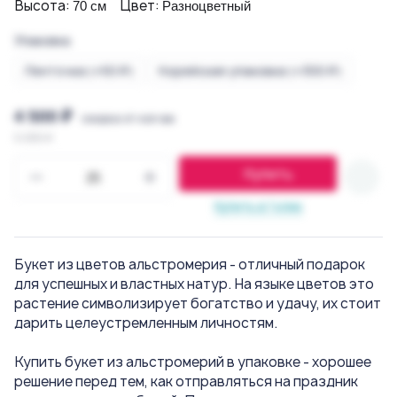
Высота:
Цвет:
70 см
Разноцветный
Упаковка
Ленточка (+50 ₽)
Корейская упаковка (+300 ₽)
4 500 ₽
скидка от кол-ва
5 000 ₽
Купить
Купить в 1 клик
Букет из цветов альстромерия - отличный подарок
для успешных и властных натур. На языке цветов это
растение символизирует богатство и удачу, их стоит
дарить целеустремленным личностям.
Купить букет из альстромерий в упаковке - хорошее
решение перед тем, как отправляться на праздник