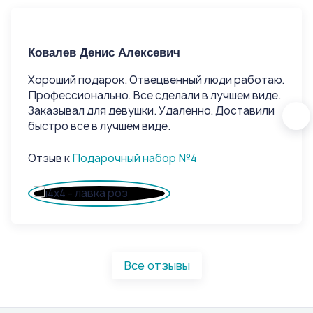
Ковалев Денис Алексевич
Ко
Хороший подарок. Отвецвенный люди работаю.
Хо
Профессионально. Все сделали в лучшем виде.
Пр
Заказывал для девушки. Удаленно. Доставили
За
быстро все в лучшем виде.
быс
Отзыв к
Подарочный набор №4
От
Все отзывы