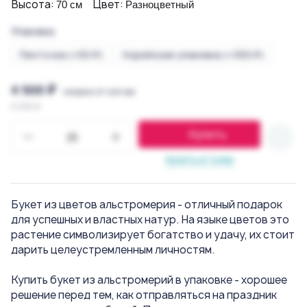
Высота:
Цвет:
70 см
Разноцветный
Упаковка
Ленточка (+50 ₽)
Корейская упаковка (+300 ₽)
4 500 ₽
скидка от кол-ва
5 000 ₽
Купить
Купить в 1 клик
Букет из цветов альстромерия - отличный подарок
для успешных и властных натур. На языке цветов это
растение символизирует богатство и удачу, их стоит
дарить целеустремленным личностям.
Купить букет из альстромерий в упаковке - хорошее
решение перед тем, как отправляться на праздник