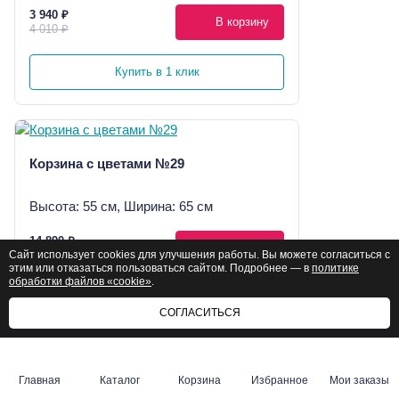
3 940 ₽
В корзину
4 010 ₽
Купить в 1 клик
Корзина с цветами №29
Высота: 55 см, Ширина: 65 см
14 890 ₽
В корзину
Сайт использует cookies для улучшения работы. Вы можете согласиться с
20 950 ₽
этим или отказаться пользоваться сайтом. Подробнее — в
политике
обработки файлов «cookie»
.
Купить в 1 клик
СОГЛАСИТЬСЯ
Главная
Каталог
Корзина
Избранное
Мои заказы
Букет Лето с тобой