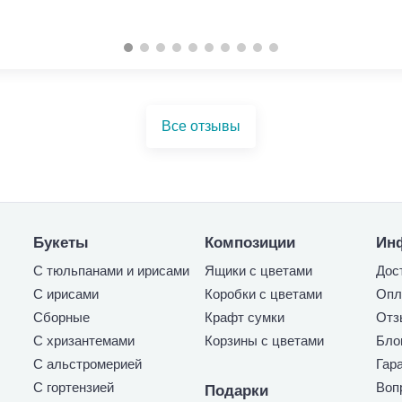
Все отзывы
Букеты
Композиции
Ин
С тюльпанами и ирисами
Ящики с цветами
Дос
С ирисами
Коробки с цветами
Опл
Сборные
Крафт сумки
Отз
С хризантемами
Корзины с цветами
Бло
С альстромерией
Гар
С гортензией
Воп
Подарки