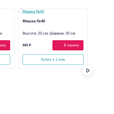
Мишка №40
Букет 37
эвкалипт
м
Высота: 20 см, Ширина: 20 см
Высота: 6
зину
800 ₽
В корзину
9 640 ₽
Купить в 1 клик