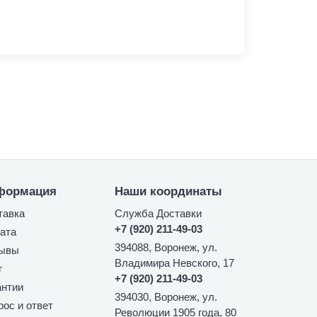
Отзыв к
Букет роз 
формация
Наши координаты
тавка
Служба Доставки
+7 (920) 211-49-03
ата
394088, Воронеж, ул.
ывы
Владимира Невского, 17
г
+7 (920) 211-49-03
антии
394030, Воронеж, ул.
рос и ответ
Революции 1905 года, 80