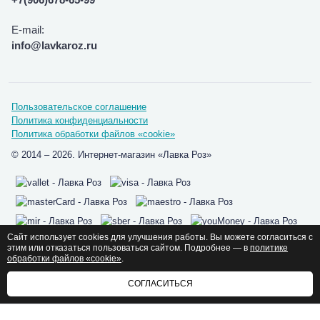
E-mail:
info@lavkaroz.ru
Пользовательское соглашение
Политика конфиденциальности
Политика обработки файлов «cookie»
© 2014 – 2026. Интернет-магазин «Лавка Роз»
Сайт использует cookies для улучшения работы. Вы можете согласиться с
этим или отказаться пользоваться сайтом. Подробнее — в
политике
Мы в социальных сетях:
обработки файлов «cookie»
.
СОГЛАСИТЬСЯ