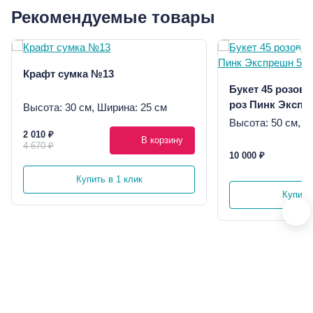
Рекомендуемые товары
Крафт сумка №13
Букет 45 розов
роз Пинк Экспр
Высота: 30 см, Ширина: 25 см
Высота: 50 см, Ш
2 010 ₽
В корзину
4 670 ₽
10 000 ₽
Купить в 1 клик
Купить 