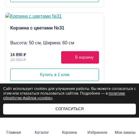
Корзина с цветами №31
Высота: 50 см, Ширина: 60 см
14 890 ₽
В корзину
20 950 ₽
Купить в 1 клик
Сайт использует cookies для улучшения работы. Вы можете согласиться с
этим или отказаться пользоваться сайтом. Подробнее — в
политике
обработки файлов «cookie»
.
Букет Барби MAXI
СОГЛАСИТЬСЯ
Высота: 50 см, Ширина: 55 см
Главная
Каталог
Корзина
Избранное
Мои заказы
9 990 ₽
В корзину