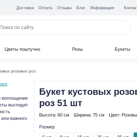
Доставка
Оплата
Отзывы
Блог
Информация
Контак
Цветы поштучно
Розы
Букеты
товых розовых роз
Букет кустовых роз
е воплощение
роз 51 шт
веты выглядят
ность
Высота:
60 см
Ширина:
75 см
Цвет:
Розов
 или важного
Размер