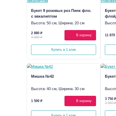
Букет 9 розовых роз Пинк флойд
Букет
с эвкалиптом
флойд
Высота: 50 см, Ширина: 20 см
Высот
2 880 ₽
В корзину
11 870
3 060 ₽
Купить в 1 клик
Мишка №42
Букет
Высота: 40 см, Ширина: 30 см
Высот
3 750 
1 500 ₽
В корзину
3 950 
Купить в 1 клик