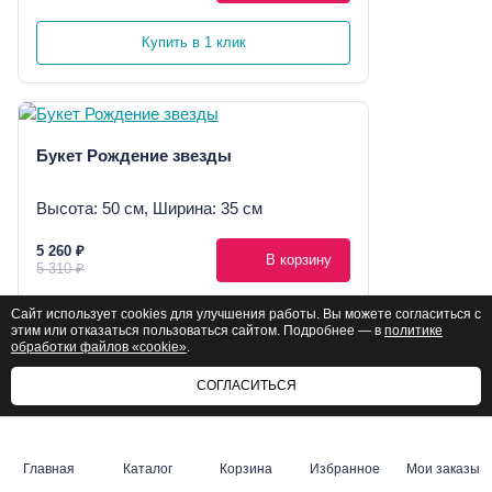
Купить в 1 клик
Букет Рождение звезды
Высота: 50 см, Ширина: 35 см
5 260 ₽
В корзину
5 310 ₽
Сайт использует cookies для улучшения работы. Вы можете согласиться с
Купить в 1 клик
этим или отказаться пользоваться сайтом. Подробнее — в
политике
обработки файлов «cookie»
.
СОГЛАСИТЬСЯ
Букет Барби MAXI
Главная
Каталог
Корзина
Избранное
Мои заказы
Высота: 50 см, Ширина: 55 см